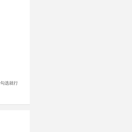
掉勾选就行