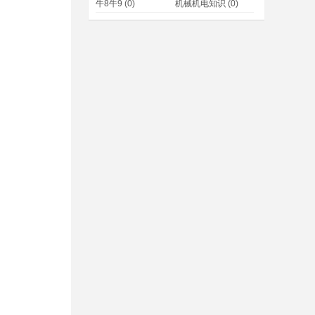
牛8牛9
(0)
机械机电知识
(0)