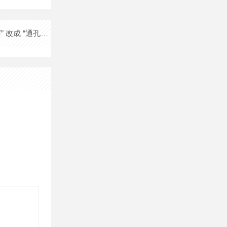
Solidworks工程图中孔标注的 “完全贯穿” 改成 “通孔” 的设置方法