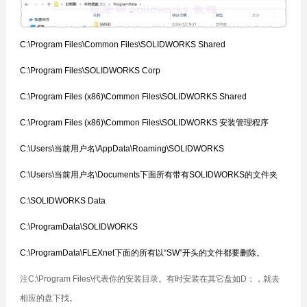
C:\Program Files\Common Files\SOLIDWORKS Shared
C:\Program Files\SOLIDWORKS Corp
C:\Program Files (x86)\Common Files\SOLIDWORKS Shared
C:\Program Files (x86)\Common Files\SOLIDWORKS 安装管理程序
C:\Users\当前用户名\AppData\Roaming\SOLIDWORKS
C:\Users\当前用户名\Documents下面所有带有SOLIDWORKS的文件夹
C:\SOLIDWORKS Data
C:\ProgramData\SOLIDWORKS
C:\ProgramData\FLEXnet下面的所有以“SW”开头的文件都要删除。
注
C:\Program Files\代表你的安装目录。有时安装在其它盘如D：，就去
相应的盘下找。