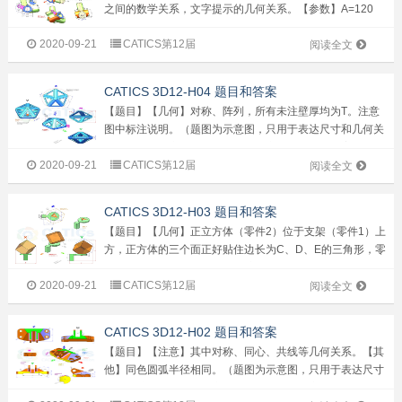
之间的数学关系，文字提示的几何关系。【参数】A=120
B=40 C=127 D=24 E=102 F=5...
2020-09-21
CATICS第12届
阅读全文
CATICS 3D12-H04 题目和答案
【题目】【几何】对称、阵列，所有未注壁厚均为T。注意
图中标注说明。（题图为示意图，只用于表达尺寸和几何关
系，由于参数变化，其形态会有所变化）（输入答案时请精
2020-09-21
CATICS第12届
确到小数点后两位）【参数】A=80 B=12 T=4【问...
阅读全文
CATICS 3D12-H03 题目和答案
【题目】【几何】正立方体（零件2）位于支架（零件1）上
方，正方体的三个面正好贴住边长为C、D、E的三角形，零
件1的缺口与零件2的外表面紧密贴合。【参数】A=56
2020-09-21
CATICS第12届
B=78 C=45 D=54 &nb...
阅读全文
CATICS 3D12-H02 题目和答案
【题目】【注意】其中对称、同心、共线等几何关系。【其
他】同色圆弧半径相同。（题图为示意图，只用于表达尺寸
和几何关系，由于参数变化，其形态会有所变化。）（输入