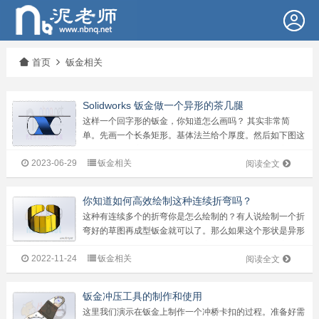
首页
钣金相关
Solidworks 钣金做一个异形的茶几腿
这样一个回字形的钣金，你知道怎么画吗？ 其实非常简
单。先画一个长条矩形。基体法兰给个厚度。然后如下图这
样，画四条折弯线。尺寸要写好哦。然后【绘制的折弯】，
2023-06-29
钣金相关
选中直线，折弯成型。当然，如果您是第一次进行设计，可
阅读全文
能对于尺寸不是好把握，那我们可以每...
你知道如何高效绘制这种连续折弯吗？
这种有连续多个的折弯你是怎么绘制的？有人说绘制一个折
弯好的草图再成型钣金就可以了。那么如果这个形状是异形
呢？是不是要一下一下的折？其实我们是可以一次折弯成型
2022-11-24
钣金相关
的。没错，只需要折弯一次。来看具体办法：绘制好薄片。
阅读全文
牛8牛9Solidworks教程...
钣金冲压工具的制作和使用
这里我们演示在钣金上制作一个冲桥卡扣的过程。准备好需