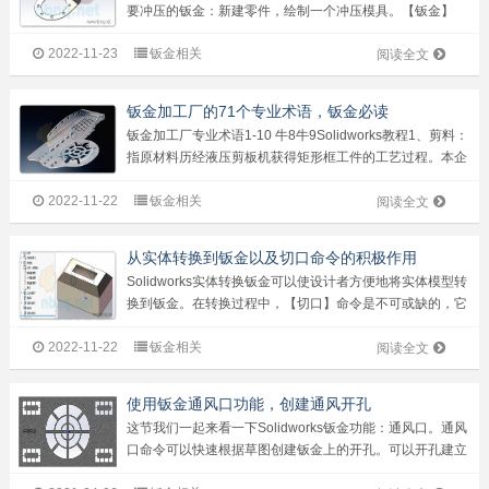
要冲压的钣金：新建零件，绘制一个冲压模具。【钣金】
【成型工具】命令，选择停止的蓝色面。移除面选择粉色边
2022-11-23
钣金相关
线面。保存文件。设计库，【添加到库】，将这个工具添加
阅读全文
到成型工具文件夹中。关闭当前文档。...
钣金加工厂的71个专业术语，钣金必读
钣金加工厂专业术语1-10 牛8牛9Solidworks教程1、剪料：
指原材料历经液压剪板机获得矩形框工件的工艺过程。本企
业是用数控机床剪板机开展净规格生产加工开料，此为规定
2022-11-22
钣金相关
不太高的工件生产加工，工艺工程师要要用此工艺开展生产
阅读全文
制造，生产成本...
从实体转换到钣金以及切口命令的积极作用
Solidworks实体转换钣金可以使设计者方便地将实体模型转
换到钣金。在转换过程中，【切口】命令是不可或缺的，它
可以帮助设计师自由选择钣金的折弯方式，决定最后钣金的
2022-11-22
钣金相关
成型。接下来我们演示实体转换到钣金的过程和切口命令在
阅读全文
过程中起到的作用以及不...
使用钣金通风口功能，创建通风开孔
这节我们一起来看一下Solidworks钣金功能：通风口。通风
口命令可以快速根据草图创建钣金上的开孔。可以开孔建立
筋、梁等结构，也可以对封闭轮廓进行填充。基体法兰，创